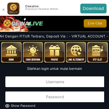
Dewalive
Download
×
Download Dewalive Mobile
Live Chat
 FITUR Terbaru, Deposit Via : - VIRTUAL ACCOUNT - E-WALLET -
Silahkan login untuk mulai bermain
Show Password