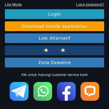
Lite Mode
Lupa password?
Login
Download mobile application
Link Alternatif
Zona Dewalive
Klik untuk hubungi customer service kami