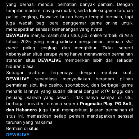
yang berhasil mencuri perhatian banyak pemain. Dengan
tampilan modern, navigasi mudah, serta koleksi game taruhan
paling lengkap, Dewalive bukan hanya tempat bermain, tapi
juga wadah bagi para penggemar game online untuk
mendapatkan sensasi kemenangan yang nyata.
DEWALIVE
menjadi salah satu situs judi online terbaik di Asia
tahun 2025 yang menghadirkan pengalaman bermain
slot
gacor
paling lengkap dan menghibur. Tidak seperti
kebanyakan situs serupa yang hanya menawarkan permainan
standar, situs
DEWALIVE
memberikan lebih dari sekadar
hiburan biasa.
Sebagai platform terpercaya dengan reputasi kuat,
DEWALIVE
senantiasa menyediakan beragam pilihan
permainan slot, live casino, sportsbook, dan berbagai game
menarik lainnya yang sudah dikenal dengan
RTP tinggi
dan
peluang
maxwin
yang besar. Tidak hanya sampai di situ,
berbagai provider ternama seperti
Pragmatic Play, PG Soft,
dan Habanero
juga turut memperkuat jajaran permainan di
situs ini, memastikan setiap pemain mendapatkan sensasi
taruhan yang maksimal.
Bermain di situs
DEWALIVE