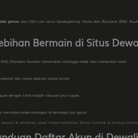
rcade games
dari IDN Live serta Spadegaming. Mulai dari
Baccarat RNG
,
Roule
ebihan Bermain di Situs Dewa
n RNG (Random Number Generator) sehingga tidak ada manipulasi hasil.
esponsif dan cepat diakses tanpa lemot.
an dengan total hadiah ratusan juta rupiah.
a mencoba keberuntungan di berbagai slot gacor.
si deposit & withdraw cepat tanpa hambatan, Bonus menarik & promosi berk
nduan Daftar Akun di Dewal