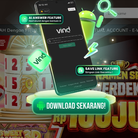
ru, Deposit Via : - VIRTUAL ACCOUNT - E-WALLET - QRIS (SCAN BAR