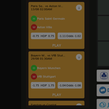
Everton vs Crystal ...
i
22/08 22:00PM
H
Everton
W
Crystal Palace
-0.50
HDP
0.50
1.16
Odds
-1.35
PLAY
Brentfor... vs Tottenha...
i
23/08 00:30AM
H
Brentford
W
Tottenham Hotspur
0.00
HDP
0.00
-1.28
Odds
1.11
PLAY
Racing S... vs Villarre...
i
16/08 22:00PM