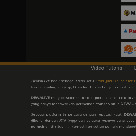
H
Racing Santander
W
Villarreal
0.50
HDP
-0.50
-1.31
Odds
-1.13
PLAY
Parma Ca... vs Cagliari
i
23/08 01:45AM
|
Video Tutorial
H
Parma Calcio
DEWALIVE
hadir sebagai salah satu
Situs Judi Online Slot 
W
Cagliari
taruhan paling lengkap, Dewalive bukan hanya tempat ber
0.00
HDP
0.00
-1.16
Odds
1.02
DEWALIVE
menjadi salah satu situs judi online terbaik d
yang hanya menawarkan permainan standar, situs
DEWALI
PLAY
Sebagai platform terpercaya dengan reputasi kuat,
DEWAL
Genoa vs Napoli
i
dikenal dengan
RTP tinggi
dan peluang
maxwin
yang besar.
23/08 01:45AM
permainan di situs ini, memastikan setiap pemain mendapa
H
Genoa