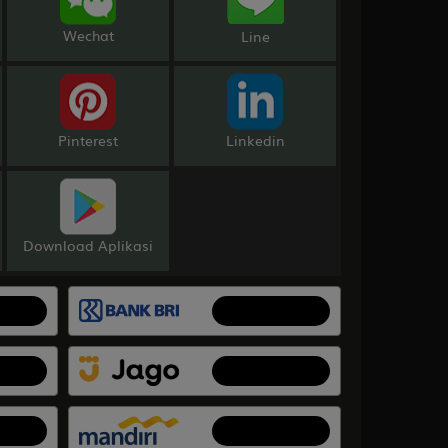
Wechat
Line
Pinterest
Linkedin
Download Aplikasi
NE
ONLINE
NE
ONLINE
NE
ONLINE